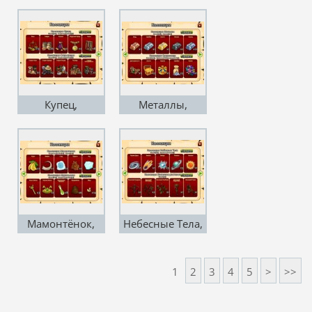
Купец,
Металлы,
Старьевщик
Сокровища
Мамонтёнок,
Небесные Тела,
Муравьиная
Засохшие
Растения
1
2
3
4
5
>
>>