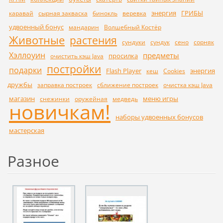
энергия
ГРИБЫ
каравай
сырная закваска
бинокль
веревка
удвоенный бонус
мандарин
Волшебный Костёр
Животные
растения
сундуки
сундук
сено
сорняк
Хэллоуин
предметы
просилка
очистить кэш Java
постройки
подарки
Flash Player
энергия
кеш
Cookies
дружбы
заправка построек
сближение построек
очистка кэш Java
магазин
меню игры
снежинки
оружейная
медведь
новичкам!
наборы удвоенных бонусов
мастерская
Разное